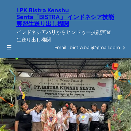
Skip
LPK Bistra Kenshu
to
Senta「BISTRA」 インドネシア技能
content
実習生送り出し機関
インドネシアバリからヒンドゥー技能実習
生送り出し機関
Email : bistra.bali@gmail.com